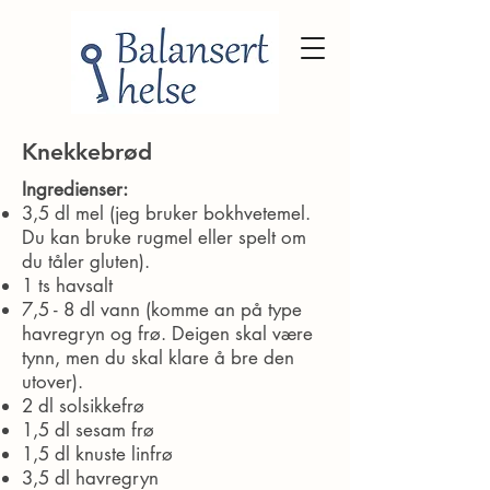
Knekkebrød
Ingredienser:
3,5 dl mel (jeg bruker bokhvetemel.
Du kan bruke rugmel eller spelt om
du tåler gluten).
1 ts havsalt
7,5 - 8 dl vann (komme an på type
havregryn og frø. Deigen skal være
tynn, men du skal klare å bre den
utover).
2 dl solsikkefrø
1,5 dl sesam frø
1,5 dl knuste linfrø
3,5 dl havregryn