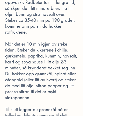
oppvask). Rødbeter tar litt lengre tid,
så skjær de i litt mindre biter. Ha litt
olje i bunn og strø havsalt over.
Stekes ca 35-40 min på 190 grader,
kommer ann på str du hakker
rotfruktene.
Når det er 10 min igjen av steke
tiden, Steker du kikertene i chilie,
gurkemeie, paprika, kummin, havsalt,
karri og soya sause i litt olje 2-3
minutter, så krydderet trekket seg inn.
Du hakker opp grønnkål, spinat eller
Mangold (eller litt av hvert) og steker
de med litt olje, sitron pepper og litt
pressa sitron til det er mykt i
stekepannen.
Til slutt legger du grønnkål på en
tallerken, kikerter over og til slutt