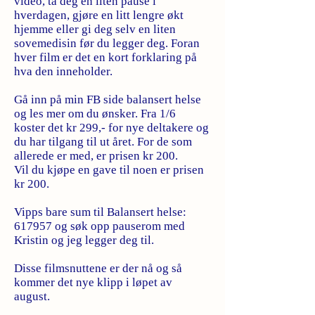
video, ta deg en liten pause i
hverdagen, gjøre en litt lengre økt
hjemme eller gi deg selv en liten
sovemedisin før du legger deg. Foran
hver film er det en kort forklaring på
hva den inneholder.
Gå inn på min FB side balansert helse
og les mer om du ønsker. Fra 1/6
koster det kr 299,- for nye deltakere og
du har tilgang til ut året. For de som
allerede er med, er prisen kr 200.
Vil du kjøpe en gave til noen er prisen
kr 200.
Vipps bare sum til Balansert helse:
617957 og søk opp pauserom med
Kristin og jeg legger deg til.
Disse filmsnuttene er der nå og så
kommer det nye klipp i løpet av
august.