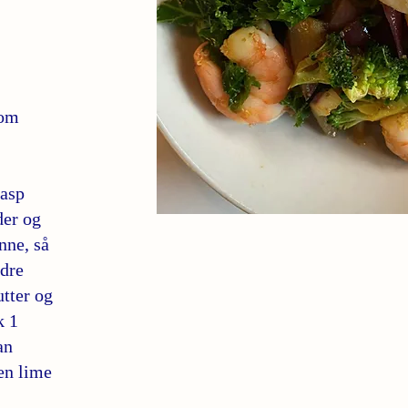
som
rasp
der og
nne, så
ndre
tter og
k 1
an
 en lime