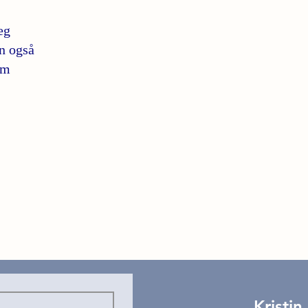
eg
an også
om
Kristin