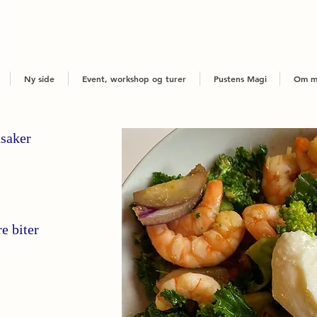
Ny side
Event, workshop og turer
Pustens Magi
Om m
nsaker
e biter