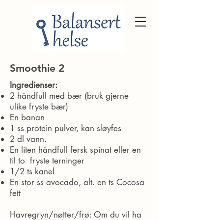
Smoothie 2
Ingredienser:
2 håndfull med bær (bruk gjerne
ulike fryste bær)
En banan
1 ss protein pulver, kan sløyfes
2 dl vann.
En liten håndfull fersk spinat eller en
til to fryste terninger
1/2 ts kanel
En stor ss avocado, alt. en ts Cocosa
fett
Havregryn/nøtter/frø: Om du vil ha